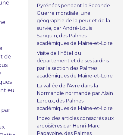
 une
Pyrénées pendant la Seconde
Guerre mondiale, une
géographie de la peur et de la
ne
survie, par André-Louis
Sanguin, des Palmes
académiques de Maine-et-Loire.
e
Visite de l’hôtel du
t de
département et de ses jardins
ous
par la section des Palmes
e
académiques de Maine-et-Loire.
iques
La vallée de l’Avre dans la
ont eu
Normandie normande par Alain
Leroux, des Palmes
académiques de Maine-et-Loire.
 par
Index des articles consacrés aux
ardoisières par Henri-Marc
ux
Papavoine, des Palmes