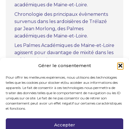
académiques de Maine-et-Loire.
Chronologie des principaux évènements
survenus dans les ardoisières de Trélazé
par Jean Morlong, des Palmes
académiques de Maine-et-Loire.
Les Palmes Académiques de Maine-et-Loire
agissent pour davantage de mixité dans les
métiers scientifiques.
Gérer le consentement
« Christiaan Huygens, le précurseur » par
Marc Bourcerie, des Palmes académiques
Pour offrir les meilleures expériences, nous utilisons des technologies
telles que les cookies pour stocker et/ou accéder aux informations des
de Maine-et-Loire.
appareils. Le fait de consentir à ces technologies nous permettra de
La chapelle royale Notre-Dame-des-
traiter des données telles que le comportement de navigation ou les ID
uniques sur ce site. Le fait de ne pas consentir ou de retirer son
Ardilliers à Saumur par Jean Soumagne
consentement peut avoir un effet négatif sur certaines caractéristiques
des Palmes académiques de Maine-et-
et fonctions.
Loire.
Cérémonie des Palmes académiques de
Accepter