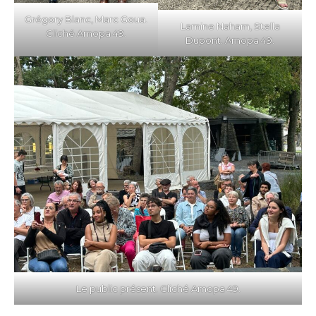
Grégory Blanc, Marc Goua.
Lamine Naham, Stella
Cliché Amopa 49.
Dupont. Amopa 49.
Le public présent. Cliché Amopa 49.