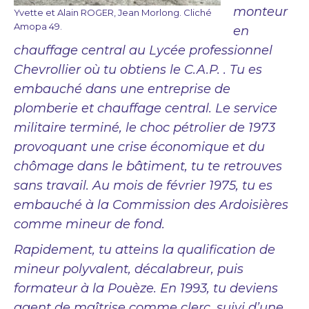
monteur
Yvette et Alain ROGER, Jean Morlong. Cliché
Amopa 49.
en
chauffage central au Lycée professionnel
Chevrollier où tu obtiens le C.A.P. . Tu es
embauché dans une entreprise de
plomberie et chauffage central. Le service
militaire terminé, le choc pétrolier de 1973
provoquant une crise économique et du
chômage dans le bâtiment, tu te retrouves
sans travail. Au mois de février 1975, tu es
embauché à la Commission des Ardoisières
comme mineur de fond.
Rapidement, tu atteins la qualification de
mineur polyvalent, décalabreur, puis
formateur à la Pouèze. En 1993, tu deviens
agent de maîtrise comme clerc, suivi d’une