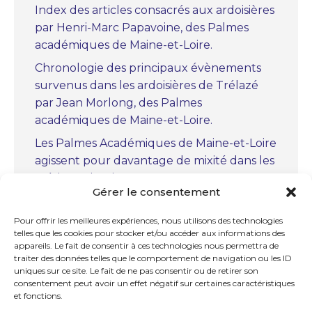
Index des articles consacrés aux ardoisières
par Henri-Marc Papavoine, des Palmes
académiques de Maine-et-Loire.
Chronologie des principaux évènements
survenus dans les ardoisières de Trélazé
par Jean Morlong, des Palmes
académiques de Maine-et-Loire.
Les Palmes Académiques de Maine-et-Loire
agissent pour davantage de mixité dans les
métiers scientifiques.
Gérer le consentement
« Christiaan Huygens, le précurseur » par
Marc Bourcerie, des Palmes académiques
Pour offrir les meilleures expériences, nous utilisons des technologies
telles que les cookies pour stocker et/ou accéder aux informations des
de Maine-et-Loire.
appareils. Le fait de consentir à ces technologies nous permettra de
La chapelle royale Notre-Dame-des-
traiter des données telles que le comportement de navigation ou les ID
uniques sur ce site. Le fait de ne pas consentir ou de retirer son
Ardilliers à Saumur par Jean Soumagne
consentement peut avoir un effet négatif sur certaines caractéristiques
des Palmes académiques de Maine-et-
et fonctions.
Loire.