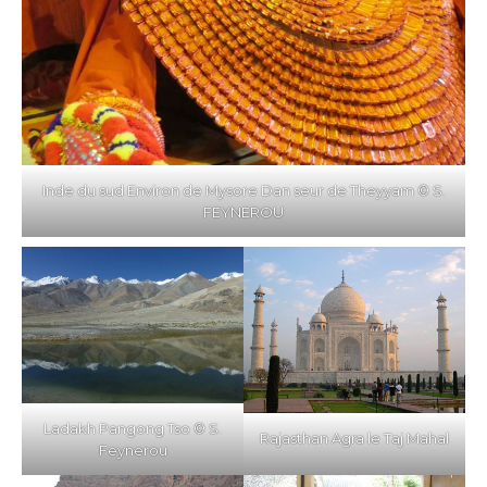
Inde du sud Environ de Mysore Dan seur de Theyyam © S.
FEYNEROU
Ladakh Pangong Tso © S.
Rajasthan Agra le Taj Mahal
Feynerou