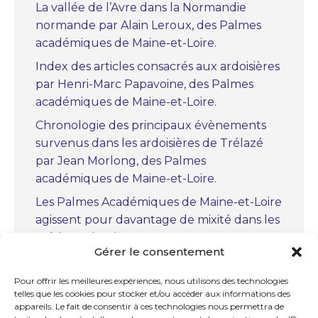
La vallée de l’Avre dans la Normandie
normande par Alain Leroux, des Palmes
académiques de Maine-et-Loire.
Index des articles consacrés aux ardoisières
par Henri-Marc Papavoine, des Palmes
académiques de Maine-et-Loire.
Chronologie des principaux évènements
survenus dans les ardoisières de Trélazé
par Jean Morlong, des Palmes
académiques de Maine-et-Loire.
Les Palmes Académiques de Maine-et-Loire
agissent pour davantage de mixité dans les
métiers scientifiques.
Gérer le consentement
« Christiaan Huygens, le précurseur » par
Marc Bourcerie, des Palmes académiques
Pour offrir les meilleures expériences, nous utilisons des technologies
telles que les cookies pour stocker et/ou accéder aux informations des
de Maine-et-Loire.
appareils. Le fait de consentir à ces technologies nous permettra de