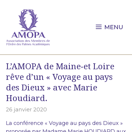
Aller
au
contenu
MENU
L’AMOPA de Maine-et Loire
rêve d’un « Voyage au pays
des Dieux » avec Marie
Houdiard.
26 janvier 2020
La conférence « Voyage au pays des Dieux »
proposée par Madame Marie HOUDIARD aux