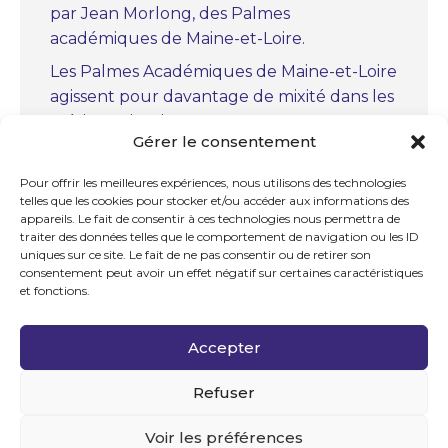
par Jean Morlong, des Palmes
académiques de Maine-et-Loire.
Les Palmes Académiques de Maine-et-Loire
agissent pour davantage de mixité dans les
métiers scientifiques.
Gérer le consentement
« Christiaan Huygens, le précurseur » par
Marc Bourcerie, des Palmes académiques
Pour offrir les meilleures expériences, nous utilisons des technologies
telles que les cookies pour stocker et/ou accéder aux informations des
de Maine-et-Loire.
appareils. Le fait de consentir à ces technologies nous permettra de
La chapelle royale Notre-Dame-des-
traiter des données telles que le comportement de navigation ou les ID
uniques sur ce site. Le fait de ne pas consentir ou de retirer son
Ardilliers à Saumur par Jean Soumagne
consentement peut avoir un effet négatif sur certaines caractéristiques
des Palmes académiques de Maine-et-
et fonctions.
Loire.
Cérémonie des Palmes académiques de
Accepter
Maine-et-Loire à Trélazé.
Refuser
Voir les préférences