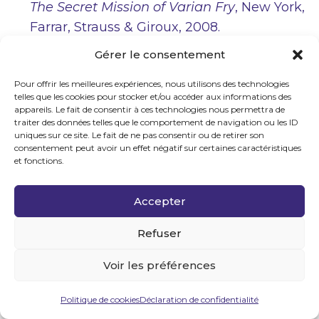
The Secret Mission of Varian Fry
, New York,
Farrar, Strauss & Giroux, 2008.
PONS PRADES, Eduardo,
Los senderos de
Gérer le consentement
la libertad
, Barcelona, Ediciones Flor del
Pour offrir les meilleures expériences, nous utilisons des technologies
Viento, 2002.
telles que les cookies pour stocker et/ou accéder aux informations des
RAMONATXO, Hector,
Han pasado los
appareils. Le fait de consentir à ces technologies nous permettra de
traiter des données telles que le comportement de navigation ou les ID
Pirineos
, Gerona, Impresor Curbet, 1979.
uniques sur ce site. Le fait de ne pas consentir ou de retirer son
RUDEL, Tilla,
Walter Benjamin, l’ange
consentement peut avoir un effet négatif sur certaines caractéristiques
et fonctions.
assassiné
, Paris, Editions Mengès, 2006.
SANCHEZ AGUSTI, Ferran,
Espias,
Accepter
contrabando, maquis y evasion. La
Segunda Guerra mundial en los Pirineos
,
Refuser
Lerida, Editorial Milenio, 2003.
Voir les préférences
VIADIU, Francesc,
Andorra, cadena de
evasión (1942-1944)
, Barcelona, Ediciones
Politique de cookies
Déclaration de confidentialité
Martinez Roca, 1974.