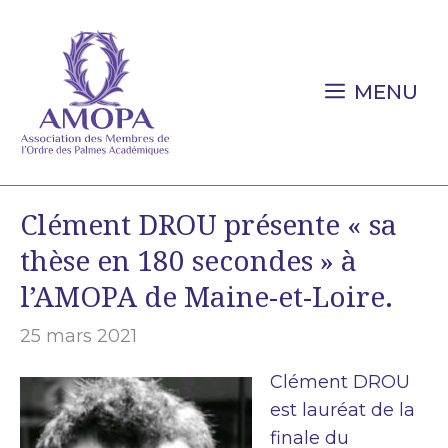
Aller
au
contenu
MENU
Clément DROU présente « sa
thèse en 180 secondes » à
l’AMOPA de Maine-et-Loire.
25 mars 2021
Clément DROU
est lauréat de la
finale du