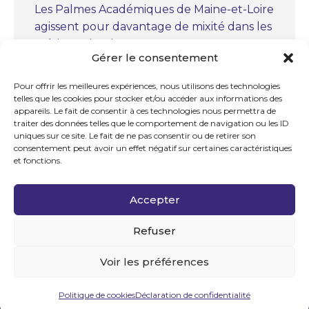
Les Palmes Académiques de Maine-et-Loire
agissent pour davantage de mixité dans les
métiers scientifiques.
Gérer le consentement
« Christiaan Huygens, le précurseur » par
Marc Bourcerie, des Palmes académiques
Pour offrir les meilleures expériences, nous utilisons des technologies
telles que les cookies pour stocker et/ou accéder aux informations des
de Maine-et-Loire.
appareils. Le fait de consentir à ces technologies nous permettra de
La chapelle royale Notre-Dame-des-
traiter des données telles que le comportement de navigation ou les ID
uniques sur ce site. Le fait de ne pas consentir ou de retirer son
Ardilliers à Saumur par Jean Soumagne
consentement peut avoir un effet négatif sur certaines caractéristiques
des Palmes académiques de Maine-et-
et fonctions.
Loire.
Cérémonie des Palmes académiques de
Accepter
Maine-et-Loire à Trélazé.
Refuser
Voir les préférences
© 2026 AMOPA de Maine-et-Loire |
Politique de
confidentialité
|
Mentions légales
|
Contact
Politique de cookies
Déclaration de confidentialité