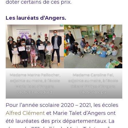
doter certains de ces prix.
Les lauréats d’Angers.
Madame Marina Paillocher,
Madame Caroline Fel,
adjointe au maire, à l’école
adjointe au maire, à l’école
Marie Talet d’Angers.
Gérard Philipe d’Angers.
Cliché M. Houdiard.
Cliché Amopa.
Pour l’année scolaire 2020 – 2021, les écoles
Alfred Clément
et Marie Talet d’Angers ont
été lauréates des prix départementaux. La