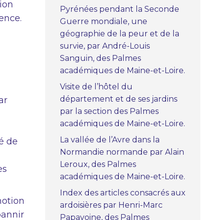
tion
Pyrénées pendant la Seconde
ence.
Guerre mondiale, une
géographie de la peur et de la
survie, par André-Louis
Sanguin, des Palmes
académiques de Maine-et-Loire.
Visite de l’hôtel du
département et de ses jardins
ar
par la section des Palmes
académiques de Maine-et-Loire.
La vallée de l’Avre dans la
é de
Normandie normande par Alain
Leroux, des Palmes
es
académiques de Maine-et-Loire.
Index des articles consacrés aux
notion
ardoisières par Henri-Marc
bannir
Papavoine, des Palmes