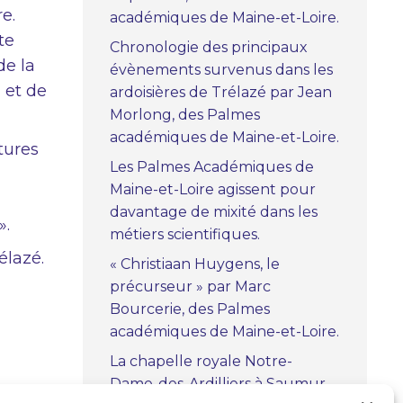
e.
académiques de Maine-et-Loire.
te
Chronologie des principaux
de la
évènements survenus dans les
n et de
ardoisières de Trélazé par Jean
Morlong, des Palmes
académiques de Maine-et-Loire.
tures
Les Palmes Académiques de
Maine-et-Loire agissent pour
davantage de mixité dans les
».
métiers scientifiques.
élazé.
« Christiaan Huygens, le
précurseur » par Marc
Bourcerie, des Palmes
académiques de Maine-et-Loire.
La chapelle royale Notre-
Dame-des-Ardilliers à Saumur