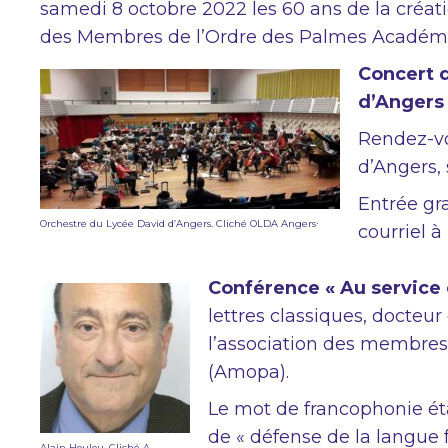
samedi 8 octobre 2022 les 60 ans de la créati
des Membres de l’Ordre des Palmes Académi
Concert 
d’Angers 
Rendez-vo
d’Angers, 
Entrée gra
.
Orchestre du Lycée David d’Angers. Cliché OLDA Angers
courriel à
Conférence « Au service d
lettres classiques, docteur 
l’association des membre
(Amopa).
Le mot de francophonie éta
de « défense de la langue 
Alain Houlou. Cliché A.